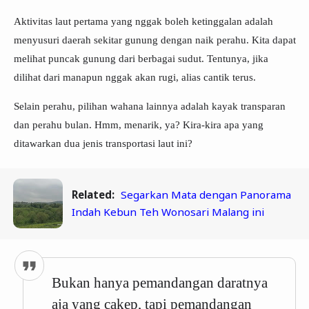
Aktivitas laut pertama yang nggak boleh ketinggalan adalah
menyusuri daerah sekitar gunung dengan naik perahu. Kita dapat
melihat puncak gunung dari berbagai sudut. Tentunya, jika
dilihat dari manapun nggak akan rugi, alias cantik terus.
Selain perahu, pilihan wahana lainnya adalah kayak transparan
dan perahu bulan. Hmm, menarik, ya? Kira-kira apa yang
ditawarkan dua jenis transportasi laut ini?
Related:
Segarkan Mata dengan Panorama
Indah Kebun Teh Wonosari Malang ini
Bukan hanya pemandangan daratnya
aja yang cakep, tapi pemandangan