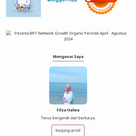
Mengenai Saya
Filza Halwa
Terus bergerak dan berkarya.
Kunjungi profil