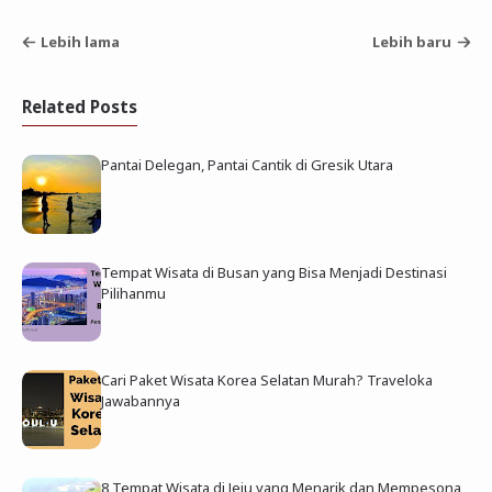
Lebih lama
Lebih baru
Related Posts
Pantai Delegan, Pantai Cantik di Gresik Utara
Tempat Wisata di Busan yang Bisa Menjadi Destinasi
Pilihanmu
Cari Paket Wisata Korea Selatan Murah? Traveloka
Jawabannya
8 Tempat Wisata di Jeju yang Menarik dan Mempesona