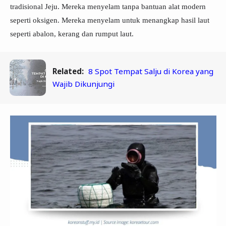
tradisional Jeju. Mereka menyelam tanpa bantuan alat modern
seperti oksigen. Mereka menyelam untuk menangkap hasil laut
seperti abalon, kerang dan rumput laut.
Related:
8 Spot Tempat Salju di Korea yang
Wajib Dikunjungi