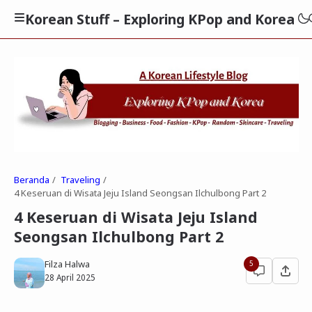
Korean Stuff – Exploring KPop and Korea
Beranda
Traveling
4 Keseruan di Wisata Jeju Island Seongsan Ilchulbong Part 2
4 Keseruan di Wisata Jeju Island
Seongsan Ilchulbong Part 2
Filza Halwa
5
28 April 2025