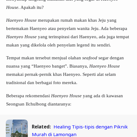
House
. Apakah itu?
Haenyeo House
merupakan rumah makan khas Jeju yang
bertemakan Haenyeo atau penyelam wanita Jeju. Ada beberapa
Haenyeo House
yang terinspirasi dari Haenyeo, ada juga tempat
makan yang dikelola oleh penyelam legend itu sendiri.
Tempat makan tersebut menjual olahan
seafood
segar dengan
nuansa yang “Haenyeo banget”. Biasanya,
Haenyeo House
memakai pernak-pernik khas Haenyeo. Seperti alat selam
tradisional dan berbagai foto mereka.
Beberapa rekomendasi
Haenyeo House
yang ada di kawasan
Seongsan Ilchulbong diantaranya:
Related:
Healing Tipis-tipis dengan Piknik
Murah di Lamongan