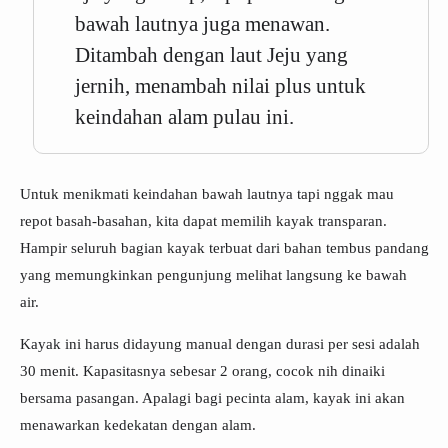
bawah lautnya juga menawan.
Ditambah dengan laut Jeju yang
jernih, menambah nilai plus untuk
keindahan alam pulau ini.
Untuk menikmati keindahan bawah lautnya tapi nggak mau
repot basah-basahan, kita dapat memilih kayak transparan.
Hampir seluruh bagian kayak terbuat dari bahan tembus pandang
yang memungkinkan pengunjung melihat langsung ke bawah
air.
Kayak ini harus didayung manual dengan durasi per sesi adalah
30 menit. Kapasitasnya sebesar 2 orang, cocok nih dinaiki
bersama pasangan. Apalagi bagi pecinta alam, kayak ini akan
menawarkan kedekatan dengan alam.