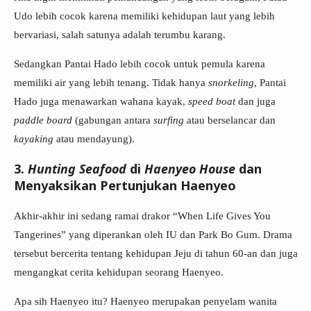
Udo lebih cocok karena memiliki kehidupan laut yang lebih
bervariasi, salah satunya adalah terumbu karang.
Sedangkan Pantai Hado lebih cocok untuk pemula karena
memiliki air yang lebih tenang. Tidak hanya
snorkeling
, Pantai
Hado juga menawarkan wahana kayak,
speed boat
dan juga
paddle board
(gabungan antara
surfing
atau berselancar dan
kayaking
atau mendayung).
3.
Hunting Seafood
di
Haenyeo House
dan
Menyaksikan Pertunjukan Haenyeo
Akhir-akhir ini sedang ramai drakor “When Life Gives You
Tangerines” yang diperankan oleh IU dan Park Bo Gum. Drama
tersebut bercerita tentang kehidupan Jeju di tahun 60-an dan juga
mengangkat cerita kehidupan seorang Haenyeo.
Apa sih Haenyeo itu? Haenyeo merupakan penyelam wanita