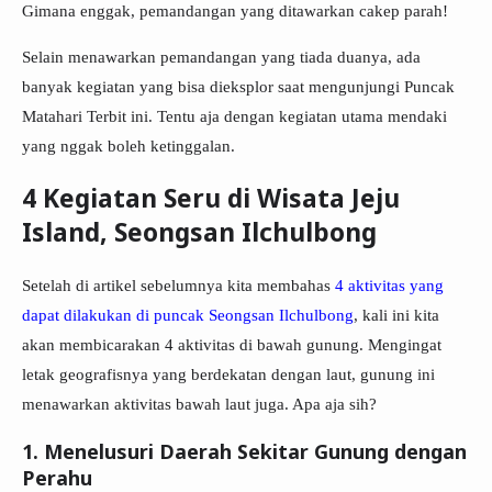
Gimana enggak, pemandangan yang ditawarkan cakep parah!
Selain menawarkan pemandangan yang tiada duanya, ada
banyak kegiatan yang bisa dieksplor saat mengunjungi Puncak
Matahari Terbit ini. Tentu aja dengan kegiatan utama mendaki
yang nggak boleh ketinggalan.
4 Kegiatan Seru di Wisata Jeju
Island, Seongsan Ilchulbong
Setelah di artikel sebelumnya kita membahas
4 aktivitas yang
dapat dilakukan di puncak Seongsan Ilchulbong
, kali ini kita
akan membicarakan 4 aktivitas di bawah gunung. Mengingat
letak geografisnya yang berdekatan dengan laut, gunung ini
menawarkan aktivitas bawah laut juga. Apa aja sih?
1. Menelusuri Daerah Sekitar Gunung dengan
Perahu