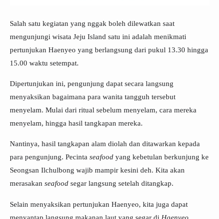
Salah satu kegiatan yang nggak boleh dilewatkan saat
mengunjungi wisata Jeju Island satu ini adalah menikmati
pertunjukan Haenyeo yang berlangsung dari pukul 13.30 hingga
15.00 waktu setempat.
Dipertunjukan ini, pengunjung dapat secara langsung
menyaksikan bagaimana para wanita tangguh tersebut
menyelam. Mulai dari ritual sebelum menyelam, cara mereka
menyelam, hingga hasil tangkapan mereka.
Nantinya, hasil tangkapan alam diolah dan ditawarkan kepada
para pengunjung. Pecinta
seafood
yang kebetulan berkunjung ke
Seongsan Ilchulbong wajib mampir kesini deh. Kita akan
merasakan
seafood
segar langsung setelah ditangkap.
Selain menyaksikan pertunjukan Haenyeo, kita juga dapat
menyantap langsung makanan laut yang segar di
Haenyeo