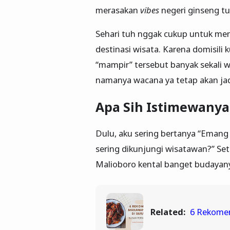
merasakan
vibes
negeri ginseng t
Sehari tuh nggak cukup untuk me
destinasi wisata. Karena domisili 
“mampir” tersebut banyak sekali w
namanya wacana ya tetap akan ja
Apa Sih Istimewanya
Dulu, aku sering bertanya “Emang
sering dikunjungi wisatawan?” Se
Malioboro kental banget budayany
Related:
6 Rekomen