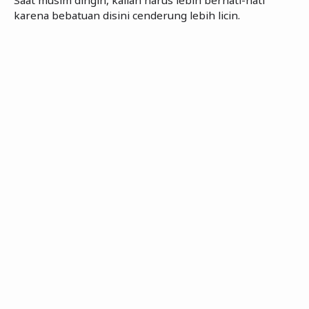
Saat musim dingin, kalian harus lebih berhati-hati
karena bebatuan disini cenderung lebih licin.