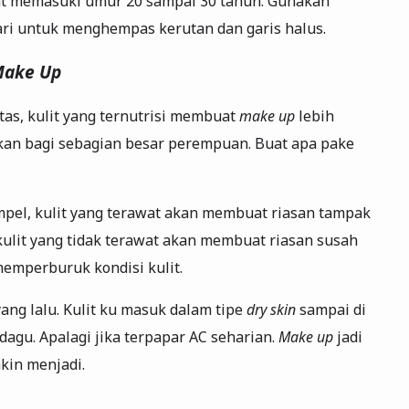
aat memasuki umur 20 sampai 30 tahun. Gunakan
ari untuk menghempas kerutan dan garis halus.
ake Up
tas, kulit yang ternutrisi membuat
make up
lebih
pikan bagi sebagian besar perempuan. Buat apa pake
el, kulit yang terawat akan membuat riasan tampak
 kulit yang tidak terawat akan membuat riasan susah
memperburuk kondisi kulit.
ang lalu. Kulit ku masuk dalam tipe
dry skin
sampai di
dagu. Apalagi jika terpapar AC seharian.
Make up
jadi
kin menjadi.