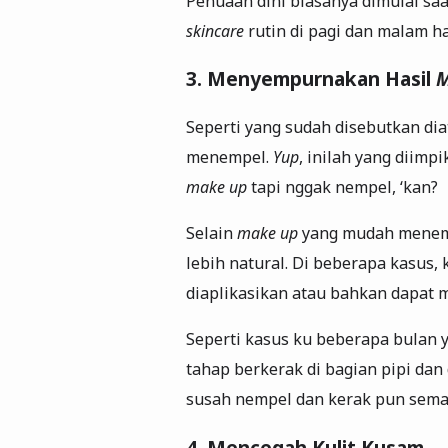
Penuaan dini biasanya dimulai s
skincare
rutin di pagi dan malam h
3. Menyempurnakan Hasil
M
Seperti yang sudah disebutkan dia
menempel.
Yup
, inilah yang diim
make up
tapi nggak nempel, ‘kan?
Selain
make up
yang mudah menemp
lebih natural. Di beberapa kasus,
diaplikasikan atau bahkan dapat 
Seperti kasus ku beberapa bulan y
tahap berkerak di bagian pipi dan 
susah nempel dan kerak pun sema
4. Mencegah Kulit Kusam