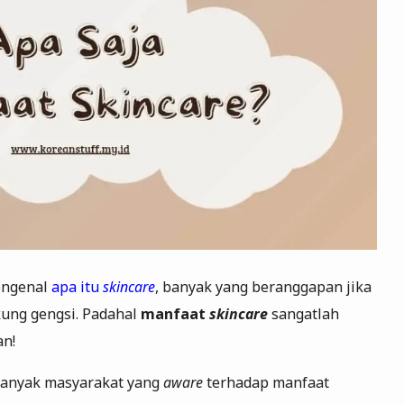
engenal
apa itu
skincare
, banyak yang beranggapan jika
kung gengsi. Padahal
manfaat
skincare
sangatlah
an!
 banyak masyarakat yang
aware
terhadap manfaat